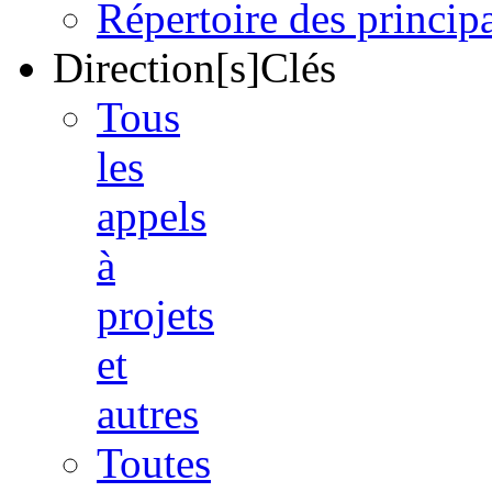
Répertoire des princi
Direction[s]Clés
Tous
les
appels
à
projets
et
autres
Toutes