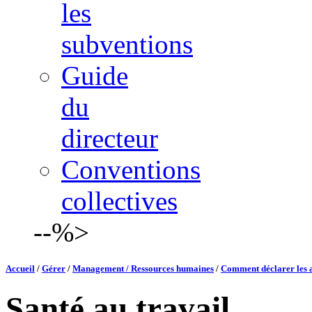
les
subventions
Guide
du
directeur
Conventions
collectives
--%>
Accueil
/
Gérer
/
Management / Ressources humaines
/
Comment déclarer les a
Santé au travail