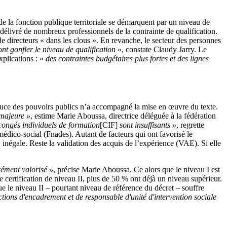
 de la fonction publique territoriale se démarquent par un niveau de
 délivré de nombreux professionnels de la contrainte de qualification.
 directeurs « dans les clous ». En revanche, le secteur des personnes
nt gonfler le niveau de qualification
», constate Claudy Jarry. Le
xplications : «
des contraintes budgétaires
plus fortes
et des lignes
ouce des pouvoirs publics n’a accompagné la mise en œuvre du texte.
 majeure »
, estime Marie Aboussa, directrice déléguée à la fédération
 congés individuels de formation
[CIF]
sont insuffisants »
, regrette
 médico-social (Fnades). Autant de facteurs qui ont favorisé le
 inégale. Reste la validation des acquis de l’expérience (VAE). Si elle
cément valorisé »
, précise Marie Aboussa. Ce alors que le niveau I est
 certification de niveau II, plus de 50 % ont déjà un niveau supérieur.
e le niveau II – pourtant niveau de référence du décret – souffre
nctions d'encadrement et de responsable d'unité d'intervention sociale