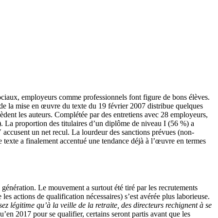
-sociaux, employeurs comme professionnels font figure de bons élèves.
de la mise en œuvre du texte du 19 février 2007 distribue quelques
cèdent les auteurs. Complétée par des entretiens avec 28 employeurs,
). La proportion des titulaires d’un diplôme de niveau I (56 %) a
V accusent un net recul. La lourdeur des sanctions prévues (non-
le texte a finalement accentué une tendance déjà à l’œuvre en termes
une génération. Le mouvement a surtout été tiré par les recrutements
les actions de qualification nécessaires) s’est avérée plus laborieuse.
sez légitime qu’à la veille de la retraite, des directeurs rechignent à se
u’en 2017 pour se qualifier, certains seront partis avant que les