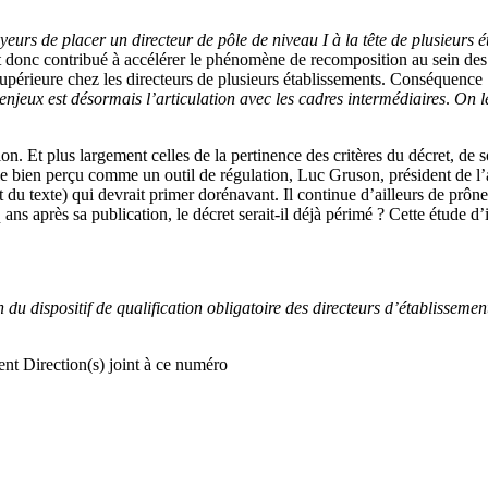
ployeurs de placer un directeur de pôle de niveau I à la tête de plusieur
donc contribué à accélérer le phénomène de recomposition au sein des a
 supérieure chez les directeurs de plusieurs établissements. Conséquence : 
enjeux est désormais l’articulation avec les cadres intermédiaires
.
On le
ion. Et plus largement celles de la pertinence des critères du décret, de
 bien perçu comme un outil de régulation, Luc Gruson, président de l’
t du texte) qui devrait primer dorénavant. Il continue d’ailleurs de prône
 ans après sa publication, le décret serait-il déjà périmé ? Cette étude d
n du dispositif de qualification obligatoire des directeurs d’établisseme
ent Direction(s) joint à ce numéro