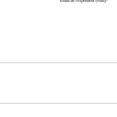
Email de l'expéditeur (vous)
*