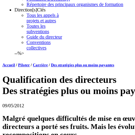
Répertoire des principaux organismes de formation
Direction[s]Clés
Tous les appels à
projets et autres
Toutes les
subventions
Guide du directeur
Conventions
collectives
--%>
Accueil
/
Piloter
/
Carrière
/
Des stratégies plus ou moins payantes
Qualification des directeurs
Des stratégies plus ou moins pa
09/05/2012
Malgré quelques difficultés de mise en œuvre
directeurs a porté ses fruits. Mais les évol
recompositions en cours.