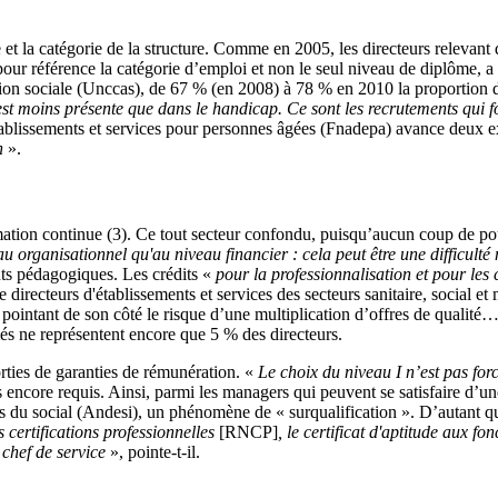
ue et la catégorie de la structure. Comme en 2005, les directeurs relevant
pour référence la catégorie d’emploi et non le seul niveau de diplôme, a
ion sociale (Unccas), de 67 % (en 2008) à 78 % en 2010 la proportion de
t moins présente que dans le handicap. Ce sont les recrutements qui fo
établissements et services pour personnes âgées (Fnadepa) avance deux e
n
».
mation continue (3). Ce tout secteur confondu, puisqu’aucun coup de p
eau organisationnel qu'au niveau financier : cela peut être une difficulté
ûts pédagogiques. Les crédits «
pour la professionnalisation et pour les
directeurs d'établissements et services des secteurs sanitaire, social et
pointant de son côté le risque d’une multiplication d’offres de qualité…
és ne représentent encore que 5 % des directeurs.
orties de garanties de rémunération. «
Le choix du niveau I n’est pas for
encore requis. Ainsi, parmi les managers qui peuvent se satisfaire d’une
es du social (Andesi), un phénomène de « surqualification ». D’autant qu
s certifications professionnelles
[RNCP]
,
le
certificat d'aptitude aux fo
 chef de service
», pointe-t-il.