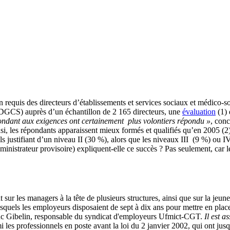
on requis des directeurs d’établissements et services sociaux et médico
 (DGCS) auprès d’un échantillon de 2 165 directeurs, une
évaluation
(1) 
ondant aux exigences ont certainement plus volontiers répondu »
, con
nsi, les répondants apparaissent mieux formés et qualifiés qu’en 2005 (2
 justifiant d’un niveau II (30 %), alors que les niveaux III (9 %) ou I
ministrateur provisoire) expliquent-elle ce succès ? Pas seulement, car 
nt sur les managers à la tête de plusieurs structures, ainsi que sur la je
squels les employeurs disposaient de sept à dix ans pour mettre en place 
Luc Gibelin, responsable du syndicat d'employeurs Ufmict-CGT.
Il est as
i les professionnels en poste avant la loi du 2 janvier 2002, qui ont jusq