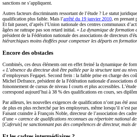
sanctions ne s’appliquent.
Autres facteurs discriminants ressortant de l’étude ? Le statut juridiq
qualification plus faible. Mais l’
arrêté du 19 janvier 2010
, en prenant 
Et fait passer, d’après l’Union nationale des centres communaux d’act
âgées ne rattrape pas son retard initial. «
La dynamique de formation es
président de la Fédération nationale des associations de directeurs d'
hiérarchiques
moins étoffées
pour compenser les départs en formatio
Encore des obstacles
Combinés, ces deux éléments ont en effet freiné la dynamique de for
« L’absence du directeur doit être palliée par la structure tant au niv
d’employeurs Fegapei. Second frein : la faible prise en charge des co
Michel Defrance, président de la Fédération nationale d'associations de 
foisonnement de cursus de niveau I courts et plus accessibles. L’étude 
correspond aujourd’hui à 38 % des qualifications en cours, ses diplôm
Par ailleurs, les nouvelles exigences de qualification n’ont pas été ass
de plus en plus recherché par les employeurs, même lorsqu’il n’est pas 
Faisant craindre à François Noble, directeur de l’association des cadr
d’une «
carence de qualifications reconnues au
répertoire national de
[
Caferuis
]
ne sanctionnant pas des compétences de directeur, mais de
Et les cadres intermédiaires ?