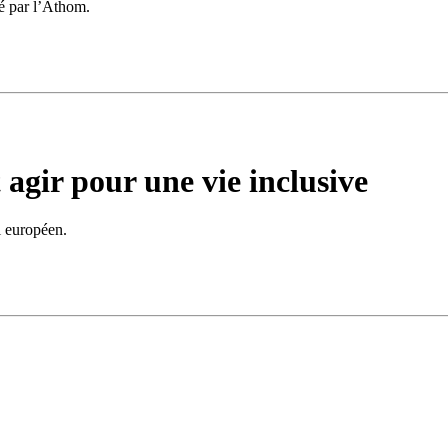
sé par l’Athom.
agir pour une vie inclusive
l européen.