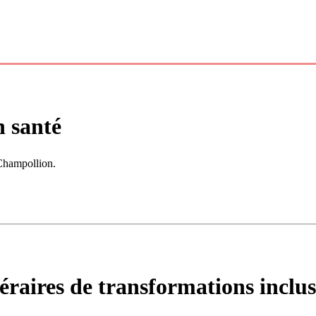
n santé
 Champollion.
inéraires de transformations inclus