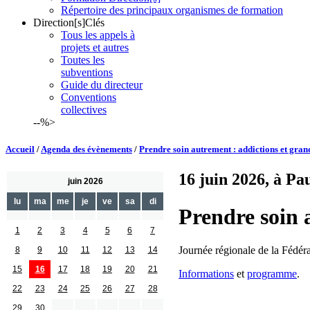
Répertoire des principaux organismes de formation
Direction[s]Clés
Tous les appels à
projets et autres
Toutes les
subventions
Guide du directeur
Conventions
collectives
--%>
Accueil
/
Agenda des évènements
/
Prendre soin autrement : addictions et gran
16 juin 2026, à Pa
juin 2026
lu
ma
me
je
ve
sa
di
Prendre soin 
1
2
3
4
5
6
7
Journée régionale de la Fédéra
8
9
10
11
12
13
14
15
16
17
18
19
20
21
Informations
et
programme
.
22
23
24
25
26
27
28
29
30