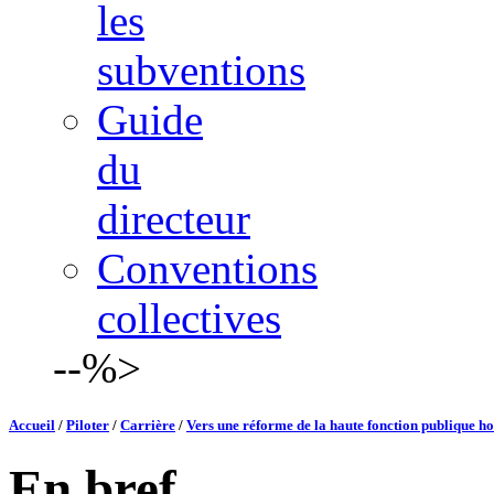
les
subventions
Guide
du
directeur
Conventions
collectives
--%>
Accueil
/
Piloter
/
Carrière
/
Vers une réforme de la haute fonction publique ho
En bref