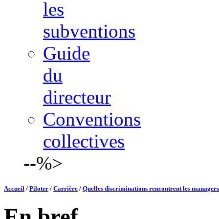
les
subventions
Guide
du
directeur
Conventions
collectives
--%>
Accueil
/
Piloter
/
Carrière
/
Quelles discriminations rencontrent les managers 
En bref