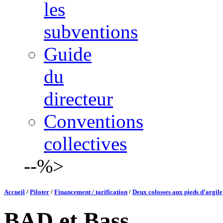
les
subventions
Guide
du
directeur
Conventions
collectives
--%>
Accueil
/
Piloter
/
Financement / tarification
/
Deux colosses aux pieds d’argile
BAD et Bass