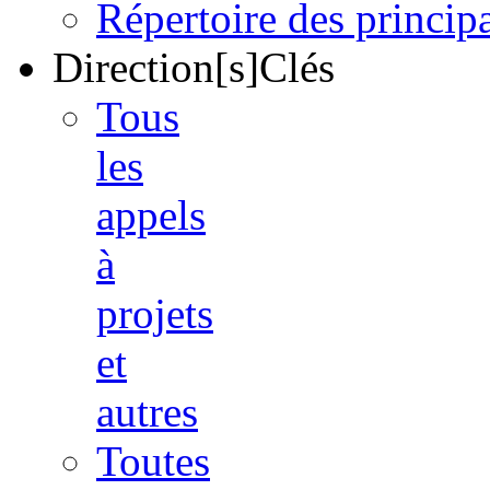
Répertoire des princi
Direction[s]Clés
Tous
les
appels
à
projets
et
autres
Toutes