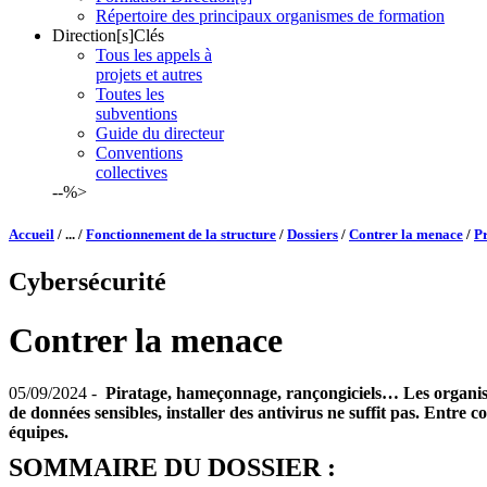
Répertoire des principaux organismes de formation
Direction[s]Clés
Tous les appels à
projets et autres
Toutes les
subventions
Guide du directeur
Conventions
collectives
--%>
Accueil
/ ... /
Fonctionnement de la structure
/
Dossiers
/
Contrer la menace
/
Pr
Cybersécurité
Contrer la menace
05/09/2024 -
Piratage, hameçonnage, rançongiciels… Les organisati
de données sensibles, installer des antivirus ne suffit pas. Entr
équipes.
SOMMAIRE DU DOSSIER :