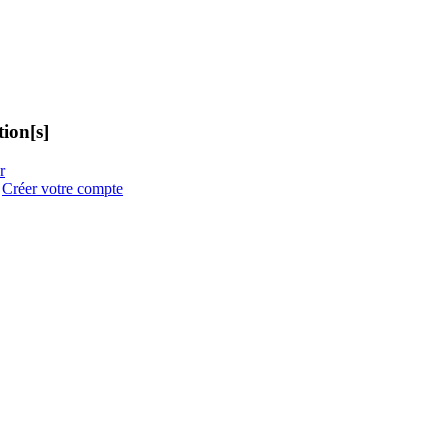
ion[s]
r
:
Créer votre compte