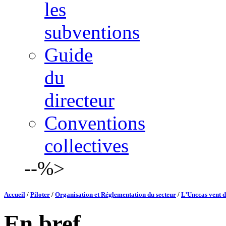
les
subventions
Guide
du
directeur
Conventions
collectives
--%>
Accueil
/
Piloter
/
Organisation et Réglementation du secteur
/
L’Unccas vent d
En bref