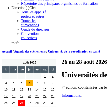
Répertoire des principaux organismes de formation
Direction[s]Clés
Tous les appels à
projets et autres
Toutes les
subventions
Guide du directeur
Conventions
collectives
--%>
Accueil
/
Agenda des évènements
/
Universités de la coordination en santé
26 au 28 août 2026
août 2026
lu
ma
me
je
ve
sa
di
Universités de
1
2
3
4
5
6
7
8
9
e
7
édition, coorganisées par l
10
11
12
13
14
15
16
Informations
.
17
18
19
20
21
22
23
24
25
26
27
28
29
30