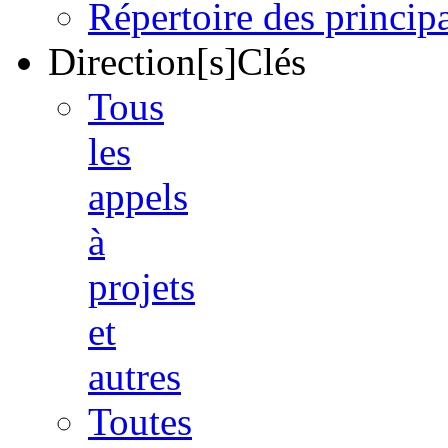
Répertoire des princi
Direction[s]Clés
Tous
les
appels
à
projets
et
autres
Toutes