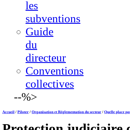
les
subventions
Guide
du
directeur
Conventions
collectives
--%>
Accueil
/
Piloter
/
Organisation et Réglementation du secteur
/
Quelle place pou
Protection judiciaire 