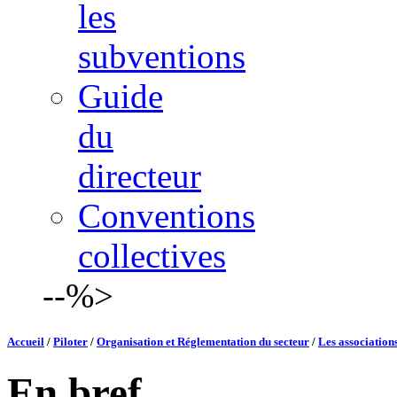
les
subventions
Guide
du
directeur
Conventions
collectives
--%>
Accueil
/
Piloter
/
Organisation et Réglementation du secteur
/
Les associations
En bref