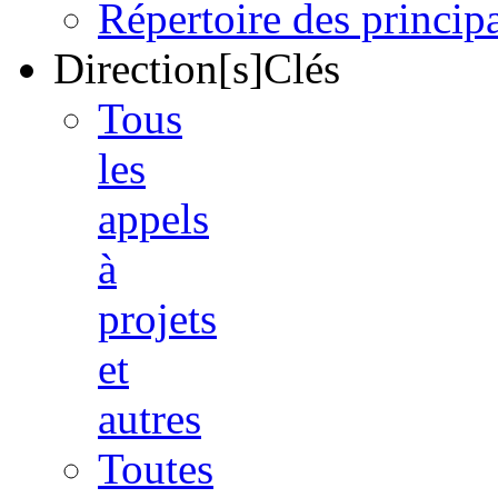
Répertoire des princi
Direction[s]Clés
Tous
les
appels
à
projets
et
autres
Toutes