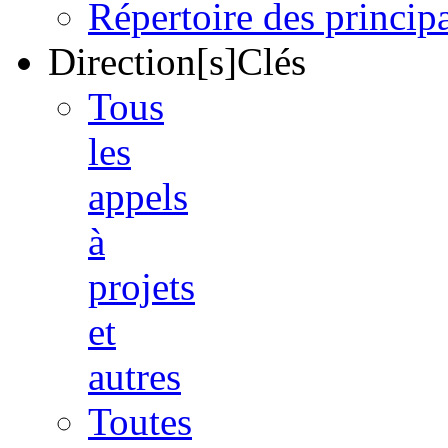
Répertoire des princi
Direction[s]Clés
Tous
les
appels
à
projets
et
autres
Toutes