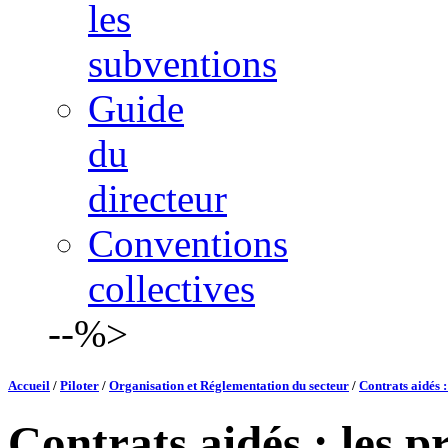
les
subventions
Guide
du
directeur
Conventions
collectives
--%>
Accueil
/
Piloter
/
Organisation et Réglementation du secteur
/
Contrats aidés :
Contrats aidés : les p