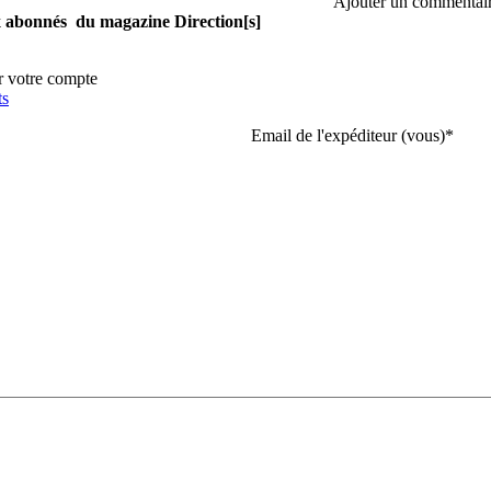
Ajouter un commentai
aux abonnés du magazine Direction[s]
r votre compte
ts
Email de l'expéditeur (vous)
*