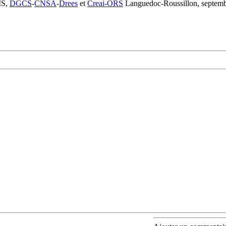
MS,
DGCS
-
CNSA
-
Drees
et
Creai-ORS
Languedoc-Roussillon, septem