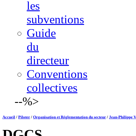
les
subventions
Guide
du
directeur
Conventions
collectives
--%>
Accueil
/
Piloter
/
Organisation et Réglementation du secteur
/
Jean-Philippe V
DGCS