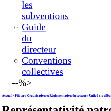
les
subventions
Guide
du
directeur
Conventions
collectives
--%>
Accueil
/
Piloter
/
Organisation et Réglementation du secteur
/
Unifed : le début
Représentativité patr