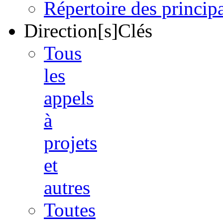
Répertoire des princi
Direction[s]Clés
Tous
les
appels
à
projets
et
autres
Toutes