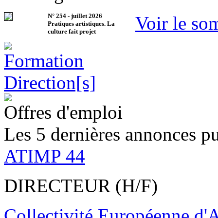
N°
254
-
juillet 2026
Voir le so
Pratiques artistiques. La
culture fait projet
Offres d'emploi
Les 5 dernières annonces pu
ATIMP 44
DIRECTEUR (H/F)
Collectivité Européenne d'