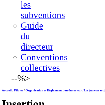
les
subventions
Guide
du
directeur
Conventions
collectives
--%>
Accueil
/
Piloter
/
Organisation et Réglementation du secteur
/
La jeunesse tou
Insertion