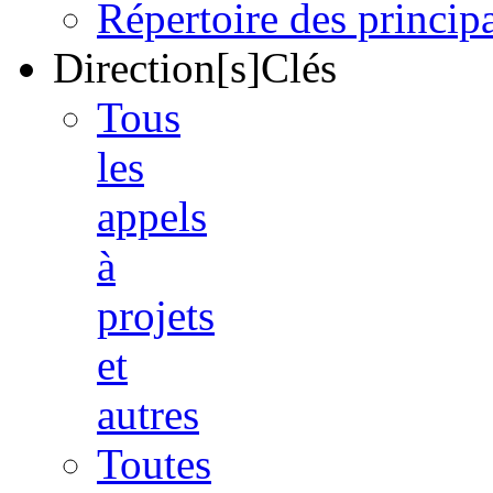
Répertoire des princi
Direction[s]Clés
Tous
les
appels
à
projets
et
autres
Toutes