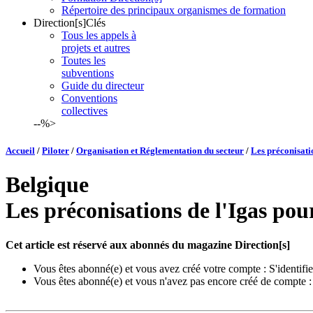
Répertoire des principaux organismes de formation
Direction[s]Clés
Tous les appels à
projets et autres
Toutes les
subventions
Guide du directeur
Conventions
collectives
--%>
Accueil
/
Piloter
/
Organisation et Réglementation du secteur
/
Les préconisati
Belgique
Les préconisations de l'Igas pou
Cet article est réservé aux abonnés du magazine Direction[s]
Vous êtes abonné(e) et vous avez créé votre compte :
S'identifie
Vous êtes abonné(e) et vous n'avez pas encore créé de compte 