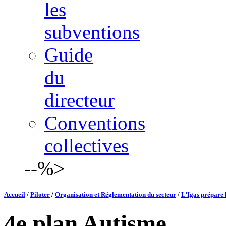
les
subventions
Guide
du
directeur
Conventions
collectives
--%>
Accueil
/
Piloter
/
Organisation et Réglementation du secteur
/
L’Igas prépare 
4e plan Autisme