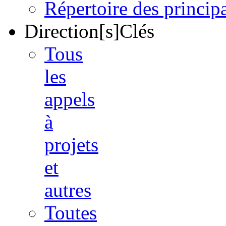
Répertoire des princi
Direction[s]Clés
Tous
les
appels
à
projets
et
autres
Toutes