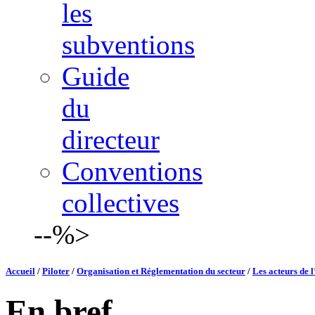
les
subventions
Guide
du
directeur
Conventions
collectives
--%>
Accueil
/
Piloter
/
Organisation et Réglementation du secteur
/
Les acteurs de l
En bref