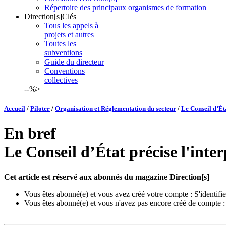
Répertoire des principaux organismes de formation
Direction[s]Clés
Tous les appels à
projets et autres
Toutes les
subventions
Guide du directeur
Conventions
collectives
--%>
Accueil
/
Piloter
/
Organisation et Réglementation du secteur
/
Le Conseil d’Éta
En bref
Le Conseil d’État précise l'inte
Cet article est réservé aux abonnés du magazine Direction[s]
Vous êtes abonné(e) et vous avez créé votre compte :
S'identifie
Vous êtes abonné(e) et vous n'avez pas encore créé de compte 