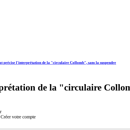
t précise l'interprétation de la "circulaire Collomb", sans la suspendre
rprétation de la "circulaire Coll
r
:
Créer votre compte