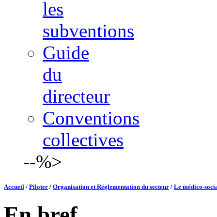
les
subventions
Guide
du
directeur
Conventions
collectives
--%>
Accueil
/
Piloter
/
Organisation et Réglementation du secteur
/
Le médico-social
En bref