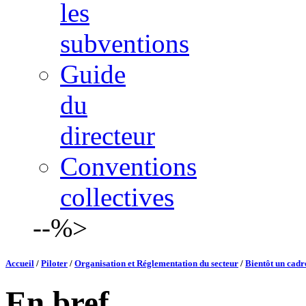
les
subventions
Guide
du
directeur
Conventions
collectives
--%>
Accueil
/
Piloter
/
Organisation et Réglementation du secteur
/
Bientôt un cadr
En bref