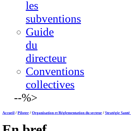
les
subventions
Guide
du
directeur
Conventions
collectives
--%>
Accueil
/
Piloter
/
Organisation et Réglementation du secteur
/
Stratégie Santé 
En bref