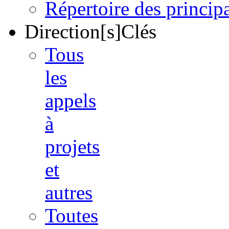
Répertoire des princi
Direction[s]Clés
Tous
les
appels
à
projets
et
autres
Toutes