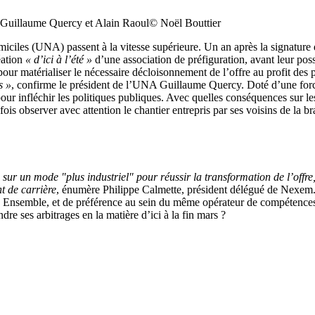
Guillaume Quercy et Alain Raoul© Noël Bouttier
iciles (UNA) passent à la vitesse supérieure. Un an après la signature d
éation
« d’ici à l’été »
d’une association de préfiguration, avant leur poss
pour matérialiser le nécessaire décloisonnement de l’offre au profit des
s »
, confirme le président de l’UNA Guillaume Quercy. Doté d’une for
e pour infléchir les politiques publiques. Avec quelles conséquences sur
ois observer avec attention le chantier entrepris par ses voisins de la br
s sur un mode "plus industriel" pour réussir la transformation de l’offr
t de carrière
, énumère Philippe Calmette, président délégué de Nexem
Ensemble, et de préférence au sein du même opérateur de compétences (O
dre ses arbitrages en la matière d’ici à la fin mars ?