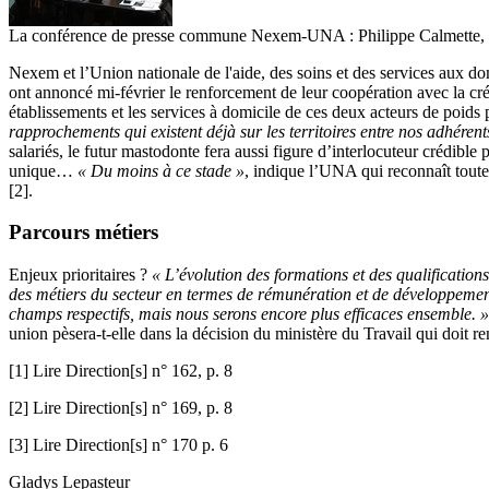
La conférence de presse commune Nexem-UNA : Philippe Calmette, 
Nexem et l’Union nationale de l'aide, des soins et des services aux dom
ont annoncé mi-février le renforcement de leur coopération avec la cr
établissements et les services à domicile de ces deux acteurs de poids 
rapprochements qui existent déjà sur les territoires entre nos adhérent
salariés, le futur mastodonte fera aussi figure d’interlocuteur crédibl
unique…
« Du moins à ce stade »
, indique l’UNA qui reconnaît toutef
[2].
Parcours métiers
Enjeux prioritaires ?
« L’évolution des formations et des qualification
des métiers du secteur en termes de rémunération et de développemen
champs respectifs, mais nous serons encore plus efficaces ensemble. »
union pèsera-t-elle dans la décision du ministère du Travail qui doit ren
[1] Lire Direction[s] n° 162, p. 8
[2] Lire Direction[s] n° 169, p. 8
[3] Lire Direction[s] n° 170 p. 6
Gladys Lepasteur