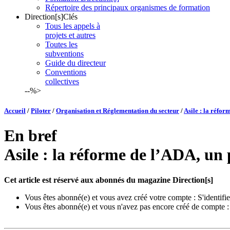
Répertoire des principaux organismes de formation
Direction[s]Clés
Tous les appels à
projets et autres
Toutes les
subventions
Guide du directeur
Conventions
collectives
--%>
Accueil
/
Piloter
/
Organisation et Réglementation du secteur
/
Asile : la réfor
En bref
Asile : la réforme de l’ADA, un 
Cet article est réservé aux abonnés du magazine Direction[s]
Vous êtes abonné(e) et vous avez créé votre compte :
S'identifie
Vous êtes abonné(e) et vous n'avez pas encore créé de compte 