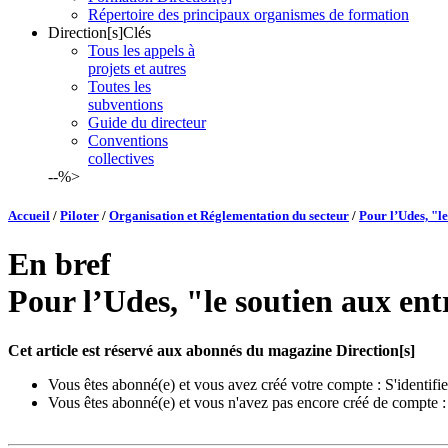
Répertoire des principaux organismes de formation
Direction[s]Clés
Tous les appels à
projets et autres
Toutes les
subventions
Guide du directeur
Conventions
collectives
--%>
Accueil
/
Piloter
/
Organisation et Réglementation du secteur
/
Pour l’Udes, "l
En bref
Pour l’Udes, "le soutien aux ent
Cet article est réservé aux abonnés du magazine Direction[s]
Vous êtes abonné(e) et vous avez créé votre compte :
S'identifie
Vous êtes abonné(e) et vous n'avez pas encore créé de compte 