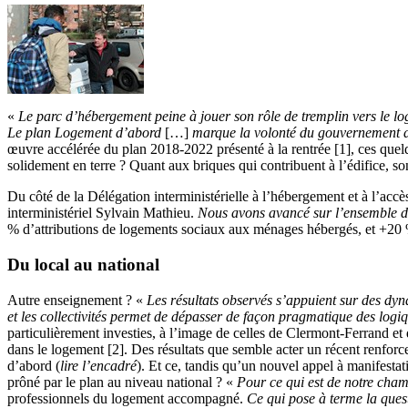
«
Le parc d’hébergement peine à jouer son rôle de tremplin vers le l
Le plan Logement d’abord
[…]
marque la volonté du gouvernement d’
œuvre accélérée du plan 2018-2022 présenté à la rentrée [1], ces quelqu
solidement en terre ? Quant aux briques qui contribuent à l’édifice, so
Du côté de la Délégation interministérielle à l’hébergement et à l’accè
interministériel Sylvain Mathieu.
Nous avons avancé sur l’ensemble de
% d’attributions de logements sociaux aux ménages hébergés, et +20 
Du local au national
Autre enseignement ? «
Les résultats observés s’appuient sur des dyna
et les collectivités permet de dépasser de façon pragmatique des logiq
particulièrement investies, à l’image de celles de Clermont-Ferrand et 
dans le logement [2]. Des résultats que semble acter un récent renforc
d’abord (
lire l’encadré
). Et ce, tandis qu’un nouvel appel à manifesta
prôné par le plan au niveau national ? «
Pour ce qui est de notre cham
professionnels du logement accompagné.
Ce qui pose à terme la ques