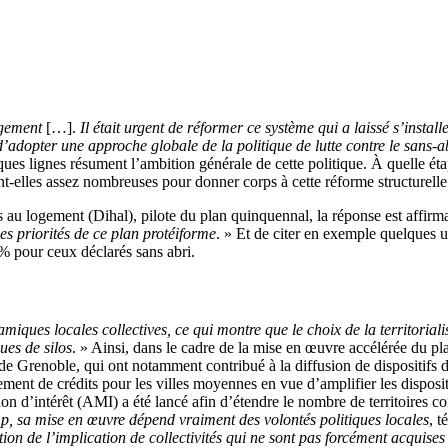
ogement
[…].
Il était urgent de réformer ce système qui a laissé s’instal
adopter une approche globale de la politique de lutte contre le sans-a
es lignes résument l’ambition générale de cette politique. À quelle étape
nt-elles assez nombreuses pour donner corps à cette réforme structurelle
s au logement (Dihal), pilote du plan quinquennal, la réponse est affirm
s priorités de ce plan protéiforme
. » Et de citer en exemple quelques 
% pour ceux déclarés sans abri.
miques locales collectives, ce qui montre que le choix de la territorialis
ues de silos
. » Ainsi, dans le cadre de la mise en œuvre accélérée du pla
de Grenoble, qui ont notamment contribué à la diffusion de dispositifs d
ement de crédits pour les villes moyennes en vue d’amplifier les disposi
tion d’intérêt (AMI) a été lancé afin d’étendre le nombre de territoire
p, sa mise en œuvre dépend vraiment des volontés politiques locales
, 
tion de l’implication de collectivités qui ne sont pas forcément acquis