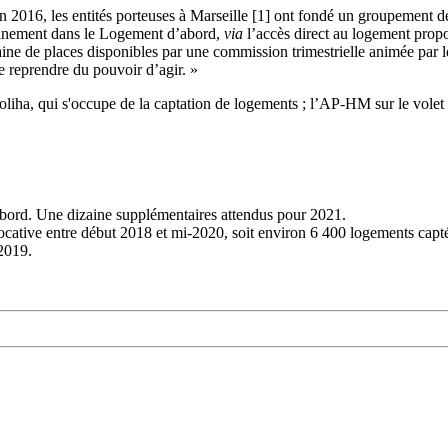
 en 2016, les entités porteuses à Marseille [1] ont fondé un groupemen
pleinement dans le Logement d’abord,
via
l’accès direct au logement propo
taine de places disponibles par une commission trimestrielle animée par l
 de reprendre du pouvoir d’agir. »
Soliha, qui s'occupe de la captation de logements ; l’AP-HM sur le volet
abord. Une dizaine supplémentaires attendus pour 2021.
locative entre début 2018 et mi-2020, soit environ 6 400 logements capt
2019.