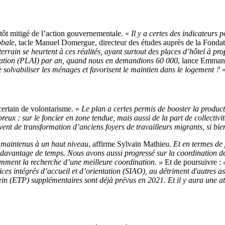
utôt mitigé de l’action gouvernementale. «
Il y a certes des indicateurs 
obale
, tacle Manuel Domergue, directeur des études auprès de la Fonda
rrain se heurtent à ces réalités, ayant surtout des places d’hôtel à pr
tégration (PLAI) par an, quand nous en demandions 60 000
, lance Emman
 solvabiliser les ménages et favorisent le maintien dans le logement ?
ertain de volontarisme. «
Le plan a certes permis de booster la producti
breux : sur le foncier en zone tendue, mais aussi de la part de collectiv
uvent de transformation d’anciens foyers de travailleurs migrants, si bi
 maintenus à un haut niveau
, affirme Sylvain Mathieu.
Et en termes de 
 davantage de temps. Nous avons aussi progressé sur la coordination d
tamment la recherche d’une meilleure coordination. »
Et de poursuivre :
«
vices intégrés d’accueil et d’orientation (SIAO), au détriment d'autres 
in (ETP) supplémentaires sont déjà prévus en 2021. Et il y aura une at