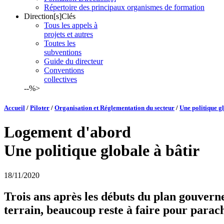
Répertoire des principaux organismes de formation
Direction[s]Clés
Tous les appels à
projets et autres
Toutes les
subventions
Guide du directeur
Conventions
collectives
--%>
Accueil
/
Piloter
/
Organisation et Réglementation du secteur
/
Une politique gl
Logement d'abord
Une politique globale à bâtir
18/11/2020
Trois ans après les débuts du plan gouvern
terrain, beaucoup reste à faire pour parac