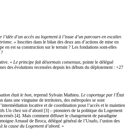
ler l’idée d’un accès au logement à l’issue d’un parcours en escalier.
brisme. »
Inscrites dans le bilan des deux ans d’actions de mise en
 en est sa construction sur le terrain ? Les fondations sont-elles
 ?
ative. «
Le principe fait désormais consensus
, pointe le délégué
unes des évolutions recensées depuis les débuts du déploiement : +27
ation était le bon
, reprend Sylvain Mathieu.
Le coportage par l’État
n dans une vingtaine de territoires, des métropoles se sont
’intermédiation locative et de coordination pour l’accès et le maintien
tifs Un chez soi d’abord [3] – pionniers de la politique du Logement
s concernés [4]. Mais comment diffuser le changement de paradigme
témoigne Arnaud de Broca, délégué général de l’Unafo, l’union des
es à la cause du Logement d’abord
. »