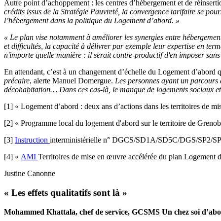
Autre point d’achoppement : les centres d’hébergement et de réinser
crédits issus de la Stratégie Pauvreté, la convergence tarifaire se p
l’hébergement dans la politique du Logement d’abord. »
« Le plan vise notamment à améliorer les synergies entre hébergemen
et difficultés, la capacité à délivrer par exemple leur expertise en t
n'importe quelle manière : il serait contre-productif d'en imposer sans
En attendant, c’est à un changement d’échelle du Logement d’abord qu’
précaire
, alerte Manuel Domergue.
Les personnes ayant un parcours d
décohabitation… Dans ces cas-là, le manque de logements sociaux et 
[1] « Logement d’abord : deux ans d’actions dans les territoires de m
[2] « Programme local du logement d'abord sur le territoire de Grenob
[3]
Instruction
interministérielle n° DGCS/SD1A/SD5C/DGS/SP2/SP3
[4] «
AMI
Territoires de mise en œuvre accélérée du plan Logement 
Justine Canonne
« Les effets qualitatifs sont là »
Mohammed Khattala, chef de service, GCSMS Un chez soi d’abor