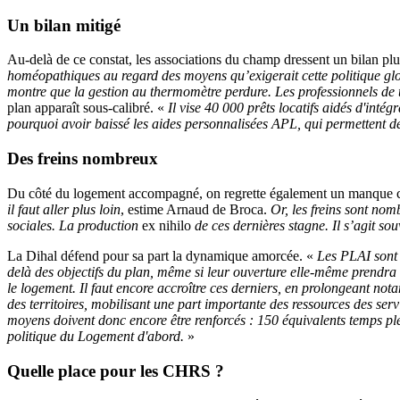
Un bilan mitigé
Au-delà de ce constat, les associations du champ dressent un bilan pl
homéopathiques au regard des moyens qu’exigerait cette politique gl
montre que la gestion au thermomètre perdure. Les professionnels de te
plan apparaît sous-calibré. «
Il vise 40 000 prêts locatifs aidés d'in
pourquoi avoir baissé les aides personnalisées APL, qui permettent de
Des freins nombreux
Du côté du logement accompagné, on regrette également un manque c
il faut aller plus loin
, estime Arnaud de Broca.
Or, les freins sont nom
sociales. La production
ex nihilo
de ces dernières stagne. Il s’agit so
La Dihal défend pour sa part la dynamique amorcée. «
Les PLAI sont
delà des objectifs du plan, même si leur ouverture elle-même prendra
le logement. Il faut encore accroître ces derniers, en prolongeant no
des territoires, mobilisant une part importante des ressources des ser
moyens doivent donc encore être renforcés : 150 équivalents temps ple
politique du Logement d'abord.
»
Quelle place pour les CHRS ?