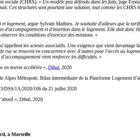
tion sociale (CHRS). «
Un modèle peu défendu dans les faits,
juge Emma
oursuit. Ces structures sont pourtant une solution, tout comme les CHRS 
t et logement,
argue Sylvain Mathieu.
Je souhaite d'ailleurs que la tar
ermes d'accompagnement et d'insertion dans le logement. Elle doit donc ê
 observer les conditions d'exercice des missions.
»
appellent les acteurs associatifs. Une exigence que vient davantage hâte
e rue se trouvent en concurrence avec d’autres pour l’accès au logeme
d’accompagnement vient renforcer les difficultés.
»
ise en œuvre accélérée »,
Dihal
, 2020
le Alpes Métropole. Bilan intermédiaire de la Plateforme Logement d’ab
/DSS/1A/2020/106 du 21 juillet 2020
d’abord », Dihal, 2020
d, à Marseille