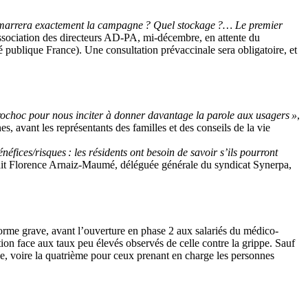
arrera exactement la campagne ? Quel stockage ?… Le premier
’association des directeurs AD-PA, mi-décembre, en attente du
té publique France). Une consultation prévaccinale sera obligatoire, et
trochoc pour nous inciter à donner davantage la parole aux usagers »
,
 avant les représentants des familles et des conseils de la vie
énéfices/risques : les résidents ont besoin de savoir s’ils pourront
nait Florence Arnaiz-Maumé, déléguée générale du syndicat Synerpa,
orme grave, avant l’ouverture en phase 2 aux salariés du médico-
tion face aux taux peu élevés observés de celle contre la grippe. Sauf
ase, voire la quatrième pour ceux prenant en charge les personnes