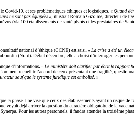
le Covid-19, et ses problématiques éthiques et logistiques.
« Quand dém
tures ne sont pas équipées »
, illustrait Romain Gizolme, directeur de l
révus (via 100 établissements de santé pivots et les prestataires de San
onsultatif national d’éthique (CCNE) est saisi.
« La crise a été un élec
ourdin (Nord). Début décembre, elle a choisi d’interroger les personnes,
manque d’informations.
« Le ministère doit clarifier par écrit le rapport b
omment recueillir l’accord de ceux présentant une fragilité, question
curateur sauf que le système juridique est embolisé. »
ue la phase 1 ne vise que ceux des établissements ayant un risque de f
e voyait déjà arriver la question du caractère obligatoire de la vaccina
 Synerpa. Pour les autres personnels, il faudra attendre la troisième ph