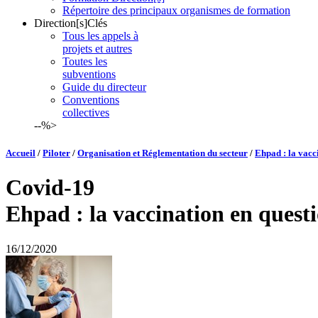
Répertoire des principaux organismes de formation
Direction[s]Clés
Tous les appels à
projets et autres
Toutes les
subventions
Guide du directeur
Conventions
collectives
--%>
Accueil
/
Piloter
/
Organisation et Réglementation du secteur
/
Ehpad : la vacc
Covid-19
Ehpad : la vaccination en questi
16/12/2020