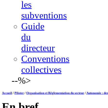
les
subventions
Guide
du
directeur
Conventions
collectives
--%>
Accueil
/
Piloter
/
Organisation et Réglementation du secteur
/
Autonomie : der
En bref