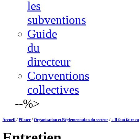
les
subventions
Guide
du
directeur
Conventions
collectives
--%>
Accueil
/
Piloter
/
Organisation et Réglementation du secteur
/
« Il faut faire c
Entretien