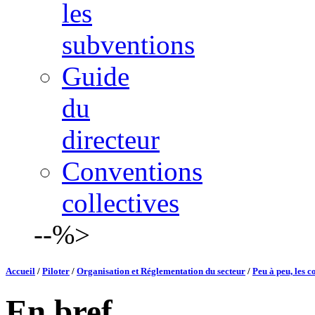
les
subventions
Guide
du
directeur
Conventions
collectives
--%>
Accueil
/
Piloter
/
Organisation et Réglementation du secteur
/
Peu à peu, les c
En bref