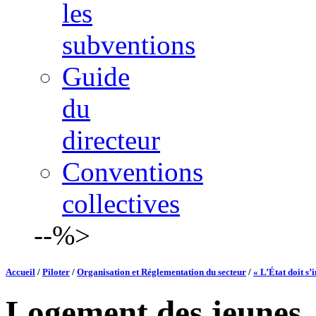
les
subventions
Guide
du
directeur
Conventions
collectives
--%>
Accueil
/
Piloter
/
Organisation et Réglementation du secteur
/
« L’État doit s’
Logement des jeunes