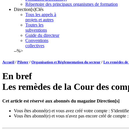
Répertoire des principaux organismes de formation
Direction[s]Clés
Tous les appels à
projets et autres
Toutes les
subventions
Guide du directeur
Conventions
collectives
--%>
Accueil
/
Piloter
/
Organisation et Réglementation du secteur
/
Les remèdes de 
En bref
Les remèdes de la Cour des comp
Cet article est réservé aux abonnés du magazine Direction[s]
Vous êtes abonné(e) et vous avez créé votre compte :
S'identifie
Vous êtes abonné(e) et vous n'avez pas encore créé de compte 