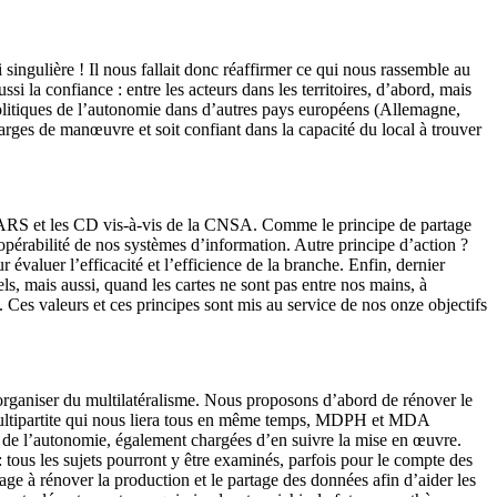
 singulière ! Il nous fallait donc réaffirmer ce qui nous rassemble au
 la confiance : entre les acteurs dans les territoires, d’abord, mais
olitiques de l’autonomie dans d’autres pays européens (Allemagne,
rges de manœuvre et soit confiant dans la capacité du local à trouver
es ARS et les CD vis-à-vis de la CNSA. Comme le principe de partage
pérabilité de nos systèmes d’information. Autre principe d’action ?
r évaluer l’efficacité et l’efficience de la branche. Enfin, dernier
ls, mais aussi, quand les cartes ne sont pas entre nos mains, à
es. Ces valeurs et ces principes sont mis au service de nos onze objectifs
i organiser du multilatéralisme. Nous proposons d’abord de rénover le
 multipartite qui nous liera tous en même temps, MDPH et MDA
es de l’autonomie, également chargées d’en suivre la mise en œuvre.
 : tous les sujets pourront y être examinés, parfois pour le compte des
age à rénover la production et le partage des données afin d’aider les