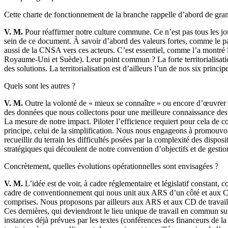
Cette charte de fonctionnement de la branche rappelle d’abord de gran
V. M.
Pour réaffirmer notre culture commune. Ce n’est pas tous les jo
sein de ce document. À savoir d’abord des valeurs fortes, comme le part
aussi de la CNSA vers ces acteurs. C’est essentiel, comme l’a montr
Royaume-Uni et Suède). Leur point commun ? La forte territorialisatio
des solutions. La territorialisation est d’ailleurs l’un de nos six princip
Quels sont les autres ?
V. M.
Outre la volonté de « mieux se connaître » ou encore d’œuvrer à
des données que nous collectons pour une meilleure connaissance des b
La mesure de notre impact. Piloter l’efficience requiert pour cela de con
principe, celui de la simplification. Nous nous engageons à promouvoir 
recueillir du terrain les difficultés posées par la complexité des dispos
stratégiques qui découlent de notre convention d’objectifs et de gestio
Concrètement, quelles évolutions opérationnelles sont envisagées ?
V. M.
L’idée est de voir, à cadre réglementaire et législatif constant,
cadre de conventionnement qui nous unit aux ARS d’un côté et aux CD
comprises. Nous proposons par ailleurs aux ARS et aux CD de travaille
Ces dernières, qui deviendront le lieu unique de travail en commun sur l
instances déjà prévues par les textes (conférences des financeurs de la