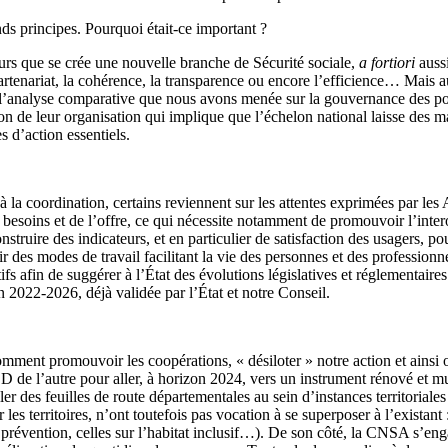
ds principes. Pourquoi était-ce important ?
urs que se crée une nouvelle branche de Sécurité sociale,
a fortiori
aussi
enariat, la cohérence, la transparence ou encore l’efficience… Mais aussi
é l’analyse comparative que nous avons menée sur la gouvernance des p
n de leur organisation qui implique que l’échelon national laisse des ma
es d’action essentiels.
 la coordination, certains reviennent sur les attentes exprimées par l
esoins et de l’offre, ce qui nécessite notamment de promouvoir l’intero
struire des indicateurs, et en particulier de satisfaction des usagers, pou
des modes de travail facilitant la vie des personnes et des professionne
itifs afin de suggérer à l’État des évolutions législatives et réglementair
n 2022-2026, déjà validée par l’État et notre Conseil.
 comment promouvoir les coopérations, « désiloter » notre action et ains
 de l’autre pour aller, à horizon 2024, vers un instrument rénové et
r des feuilles de route départementales au sein d’instances territorial
es territoires, n’ont toutefois pas vocation à se superposer à l’existant
 prévention, celles sur l’habitat inclusif…). De son côté, la CNSA s’eng