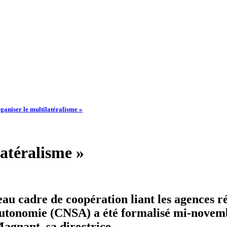
rganiser le multilatéralisme »
latéralisme »
eau cadre de coopération liant les agences r
l’autonomie (CNSA) a été formalisé mi-nove
agnant, sa directrice.