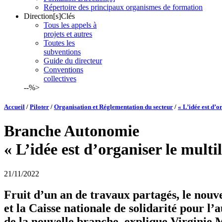
Répertoire des principaux organismes de formation
Direction[s]Clés
Tous les appels à
projets et autres
Toutes les
subventions
Guide du directeur
Conventions
collectives
--%>
Accueil
/
Piloter
/
Organisation et Réglementation du secteur
/
« L’idée est d’o
Branche Autonomie
« L’idée est d’organiser le multi
21/11/2022
Fruit d’un an de travaux partagés, le nouv
et la Caisse nationale de solidarité pour 
de la nouvelle branche, explique Virginie M