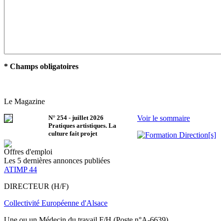
* Champs obligatoires
Le Magazine
N°
254
-
juillet 2026
Voir le sommaire
Pratiques artistiques. La
culture fait projet
Offres d'emploi
Les 5 dernières annonces publiées
ATIMP 44
DIRECTEUR (H/F)
Collectivité Européenne d'Alsace
Une ou un Médecin du travail F/H (Poste n°A-6639)