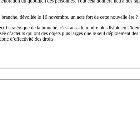
l’amélioration du quotidien des personnes. Tout cela donnera lieu à des r
 branche, dévoilée le 16 novembre, un acte fort de cette nouvelle ère ?
tif stratégique de la branche, c’est aussi
le rendre plus lisible en s’id
sée d’acteurs qui ont des objets plus larges que le seul déploiement des 
donc d’effectivité des droits.