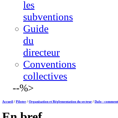
les
subventions
Guide
du
directeur
Conventions
collectives
--%>
Accueil
/
Piloter
/
Organisation et Réglementation du secteur
/
Dalo : comment 
En bref