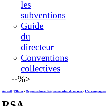
les
subventions
Guide
du
directeur
Conventions
collectives
--%>
Accueil
/
Piloter
/
Organisation et Réglementation du secteur
/
L'accompagneme
RSA