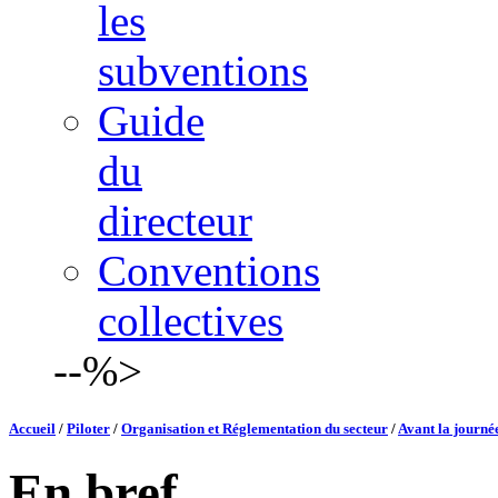
les
subventions
Guide
du
directeur
Conventions
collectives
--%>
Accueil
/
Piloter
/
Organisation et Réglementation du secteur
/
Avant la journée
En bref