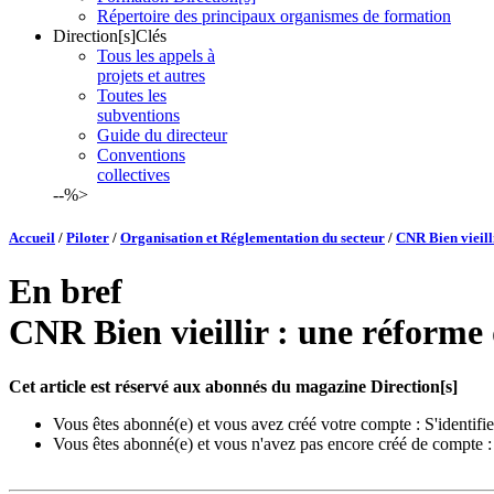
Répertoire des principaux organismes de formation
Direction[s]Clés
Tous les appels à
projets et autres
Toutes les
subventions
Guide du directeur
Conventions
collectives
--%>
Accueil
/
Piloter
/
Organisation et Réglementation du secteur
/
CNR Bien vieill
En bref
CNR Bien vieillir : une réforme 
Cet article est réservé aux abonnés du magazine Direction[s]
Vous êtes abonné(e) et vous avez créé votre compte :
S'identifie
Vous êtes abonné(e) et vous n'avez pas encore créé de compte 