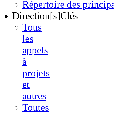
Répertoire des princi
Direction[s]Clés
Tous
les
appels
à
projets
et
autres
Toutes