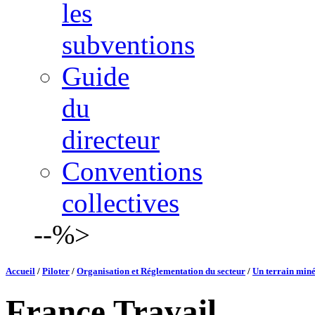
les
subventions
Guide
du
directeur
Conventions
collectives
--%>
Accueil
/
Piloter
/
Organisation et Réglementation du secteur
/
Un terrain miné
France Travail