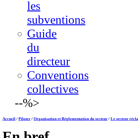
les
subventions
Guide
du
directeur
Conventions
collectives
--%>
Accueil
/
Piloter
/
Organisation et Réglementation du secteur
/
Le secteur récl
En bref