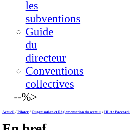
les
subventions
Guide
du
directeur
Conventions
collectives
--%>
Accueil
/
Piloter
/
Organisation et Réglementation du secteur
/
HLA : l’accord 
En bref