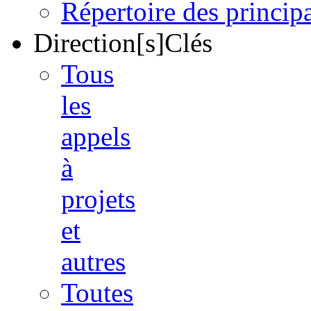
Répertoire des princi
Direction[s]Clés
Tous
les
appels
à
projets
et
autres
Toutes