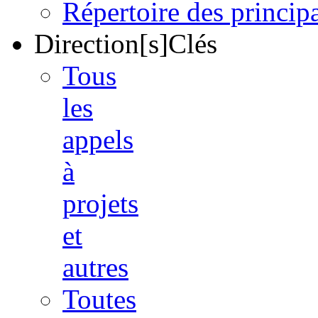
Répertoire des princi
Direction[s]Clés
Tous
les
appels
à
projets
et
autres
Toutes