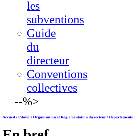
les
subventions
Guide
du
directeur
Conventions
collectives
--%>
Accueil
/
Piloter
/
Organisation et Réglementation du secteur
/
Départements : 
En bref