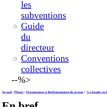
les
subventions
Guide
du
directeur
Conventions
collectives
--%>
Accueil
/
Piloter
/
Organisation et Réglementation du secteur
/
"La bombe soci
En bref