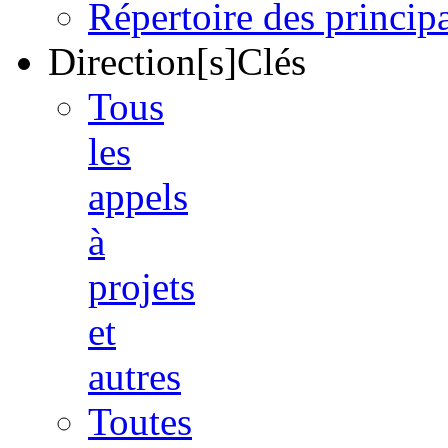
Répertoire des princi
Direction[s]Clés
Tous
les
appels
à
projets
et
autres
Toutes