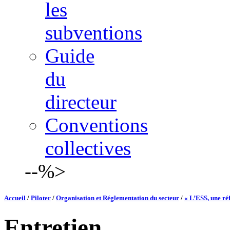
les
subventions
Guide
du
directeur
Conventions
collectives
--%>
Accueil
/
Piloter
/
Organisation et Réglementation du secteur
/
« L’ESS, une ré
Entretien