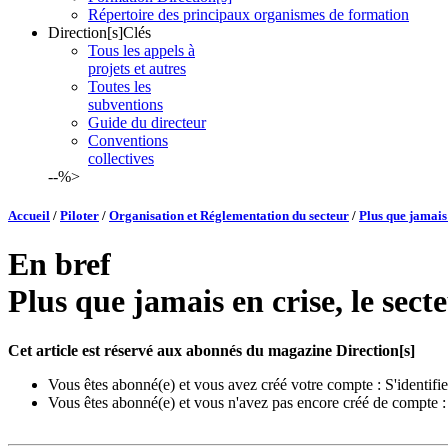
Répertoire des principaux organismes de formation
Direction[s]Clés
Tous les appels à
projets et autres
Toutes les
subventions
Guide du directeur
Conventions
collectives
--%>
Accueil
/
Piloter
/
Organisation et Réglementation du secteur
/
Plus que jamais 
En bref
Plus que jamais en crise, le sect
Cet article est réservé aux abonnés du magazine Direction[s]
Vous êtes abonné(e) et vous avez créé votre compte :
S'identifie
Vous êtes abonné(e) et vous n'avez pas encore créé de compte 