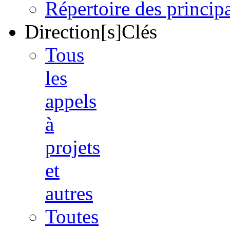
Répertoire des princi
Direction[s]Clés
Tous
les
appels
à
projets
et
autres
Toutes