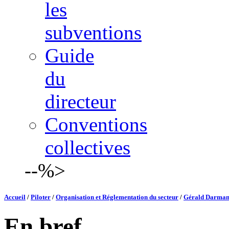
les
subventions
Guide
du
directeur
Conventions
collectives
--%>
Accueil
/
Piloter
/
Organisation et Réglementation du secteur
/
Gérald Darmani
En bref