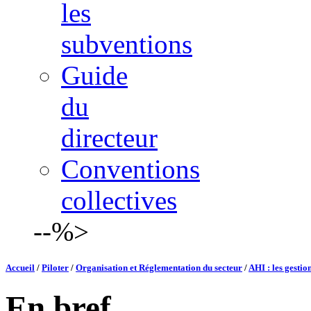
les
subventions
Guide
du
directeur
Conventions
collectives
--%>
Accueil
/
Piloter
/
Organisation et Réglementation du secteur
/
AHI : les gestio
En bref