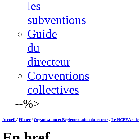
les
subventions
Guide
du
directeur
Conventions
collectives
--%>
Accueil
/
Piloter
/
Organisation et Réglementation du secteur
/
Le HCFEA et les 
En bref