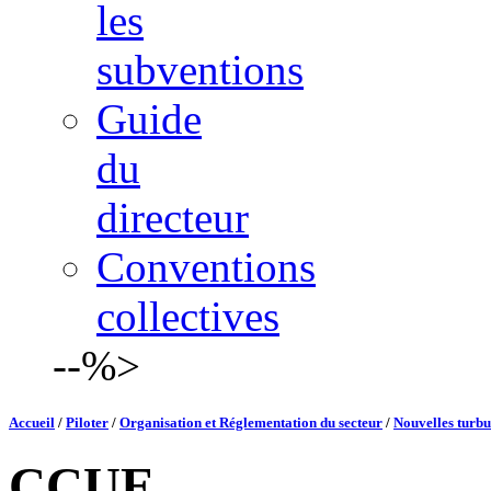
les
subventions
Guide
du
directeur
Conventions
collectives
--%>
Accueil
/
Piloter
/
Organisation et Réglementation du secteur
/
Nouvelles turbu
CCUE