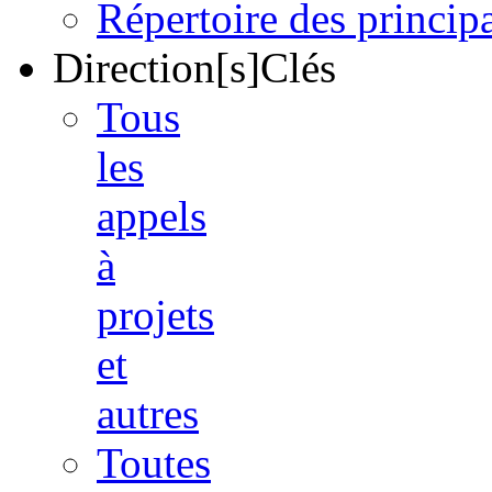
Répertoire des princi
Direction[s]Clés
Tous
les
appels
à
projets
et
autres
Toutes