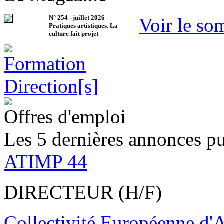
N°
254
-
juillet 2026
Voir le so
Pratiques artistiques. La
culture fait projet
Offres d'emploi
Les 5 dernières annonces pu
ATIMP 44
DIRECTEUR (H/F)
Collectivité Européenne d'