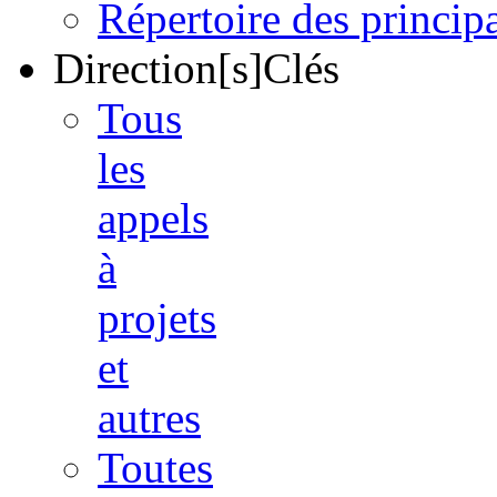
Répertoire des princi
Direction[s]Clés
Tous
les
appels
à
projets
et
autres
Toutes