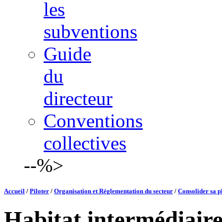
les
subventions
Guide
du
directeur
Conventions
collectives
--%>
Accueil
/
Piloter
/
Organisation et Réglementation du secteur
/
Consolider sa p
Habitat intermédiair